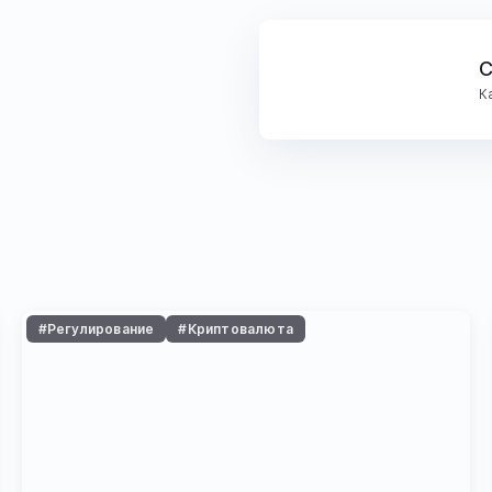
С
К
#Регулирование
#Криптовалюта