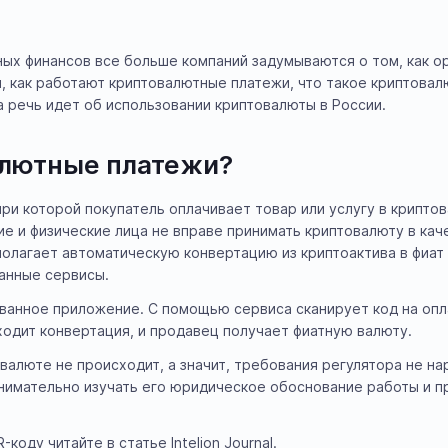
ых финансов все больше компаний задумываются о том, как о
м, как работают криптовалютные платежи, что такое криптова
а речь идет об использовании криптовалюты в России.
алютные платежи?
при которой покупатель оплачивает товар или услугу в крипт
е и физические лица не вправе принимать криптовалюту в кач
полагает автоматическую конвертацию из криптоактива в фиат
анные сервисы.
ванное приложение. С помощью сервиса сканирует код на опла
ходит конвертация, и продавец получает фиатную валюту.
валюте не происходит, а значит, требования регулятора не н
нимательно изучать его юридическое обоснование работы и п
оду читайте в статье Intelion Journal.