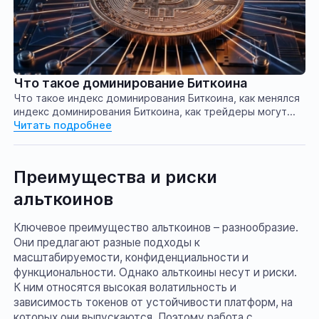
Что такое доминирование Биткоина
Что такое индекс доминирования Биткоина, как менялся
индекс доминирования Биткоина, как трейдеры могут
интерпретировать индекс доминирования Биткоина
Читать подробнее
Преимущества и риски
альткоинов
Ключевое преимущество альткоинов – разнообразие.
Они предлагают разные подходы к
масштабируемости, конфиденциальности и
функциональности. Однако альткоины несут и риски.
К ним относятся высокая волатильность и
зависимость токенов от устойчивости платформ, на
которых они выпускаются. Поэтому работа с