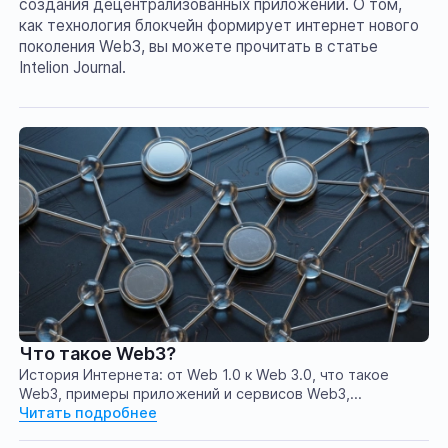
создания децентрализованных приложений. О том,
как технология блокчейн формирует интернет нового
поколения Web3, вы можете прочитать в статье
Intelion Journal.
Что такое Web3?
История Интернета: от Web 1.0 к Web 3.0, что такое
Web3, примеры приложений и сервисов Web3,
недостатки и вызовы Web3
Читать подробнее