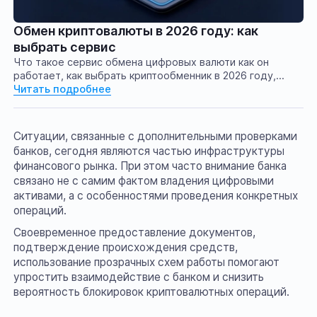
Обмен криптовалюты в 2026 году: как
выбрать сервис
Что такое сервис обмена цифровых валюти как он
работает, как выбрать криптообменник в 2026 году,
будущее регулирование криптообмена в России, какие
Читать подробнее
требования появятся у сервисов обмена цифровых
валют
Ситуации, связанные с дополнительными проверками
банков, сегодня являются частью инфраструктуры
финансового рынка. При этом часто внимание банка
связано не с самим фактом владения цифровыми
активами, а с особенностями проведения конкретных
операций.
Своевременное предоставление документов,
подтверждение происхождения средств,
использование прозрачных схем работы помогают
упростить взаимодействие с банком и снизить
вероятность блокировок криптовалютных операций.