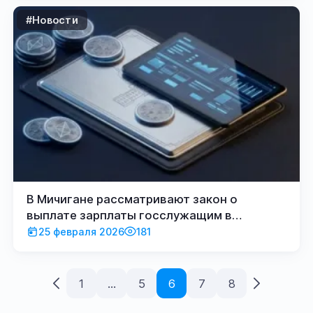
#Новости
В Мичигане рассматривают закон о
выплате зарплаты госслужащим в
криптовалютах
25 февраля 2026
181
1
...
5
6
7
8