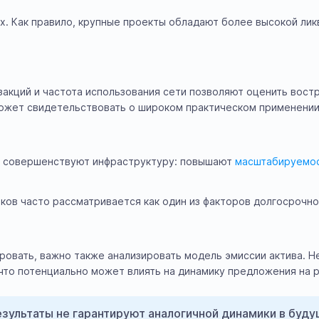
ых. Как правило, крупные проекты обладают более высокой ли
закций и частота использования сети позволяют оценить вост
может свидетельствовать о широком практическом применении
о совершенствуют инфраструктуру: повышают
масштабируемо
ов часто рассматривается как один из факторов долгосрочно
ировать, важно также анализировать модель эмиссии актива. 
 что потенциально может влиять на динамику предложения на 
езультаты не гарантируют аналогичной динамики в буд