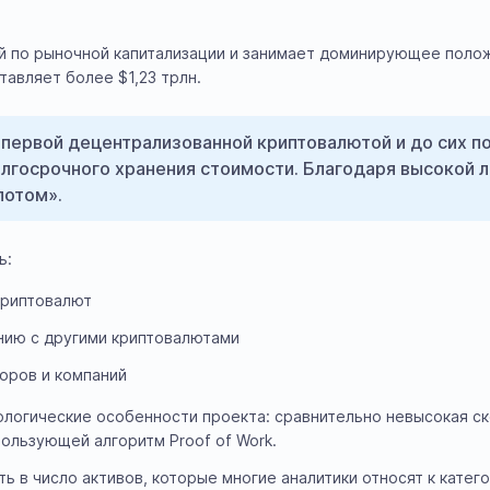
й по рыночной капитализации и занимает доминирующее полож
тавляет более $1,23 трлн.
л первой децентрализованной криптовалютой и до сих 
олгосрочного хранения стоимости. Благодаря высокой 
лотом».
ь:
криптовалют
нию с другими криптовалютами
оров и компаний
ологические особенности проекта: сравнительно невысокая ск
ользующей алгоритм Proof of Work.
ть в число активов, которые многие аналитики относят к кате