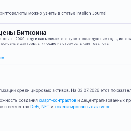
птовалюты можно узнать в статье Intelion Journal.
цены Биткоина
иткоин в 2009 году и как менялся его курс в последующие годы, истор
, основные факторы, влияющие на стоимость криптовалюты
ее
лизации среди цифровых активов. На 03.07.2026 этот показате
можность создания
смарт-контрактов
и децентрализованных пр
ов в сегментах
DeFi
,
NFT
и
токенизированных активов
.