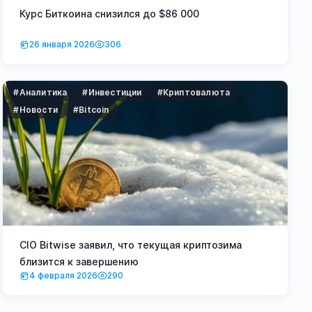
Курс Биткоина снизился до $86 000
26 января 2026
306
#Аналитика
#Инвестиции
#Криптовалюта
#Новости
#Bitcoin
CIO Bitwise заявил, что текущая криптозима
близится к завершению
4 февраля 2026
290