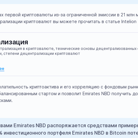
х первой криптовалюты из-за ограниченной эмиссии в 21 млн 
ализации криптовалют вы можете прочитать в статье Intelion J
лизация
трализация в криптовалюте, технические основы децентрализованных 
и, степени децентрализации криптовалют
ее
олатильность криптоактива и его корреляцию с фондовым рынк
балансированным стартом и позволит Emirates NBD получить д
сками.
вами Emirates NBD распоряжается средствами примерно
 инвестиционного портфеля Emirates NBD в Bitcoin по