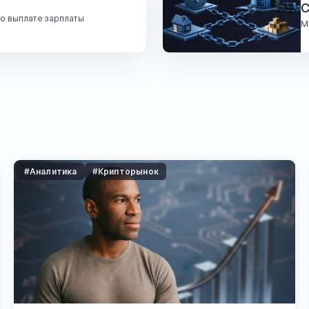
С
о выплате зарплаты
М
#Аналитика
#Крипторынок