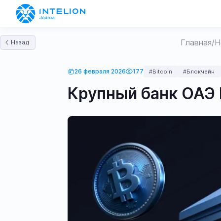
Главная
/
Н
Назад
26 февраля 2026
177
#Bitcoin
#Блокчейн
Крупный банк ОАЭ E