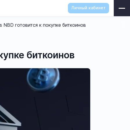
Личный кабинет
s NBD готовится к покупке биткоинов
купке биткоинов