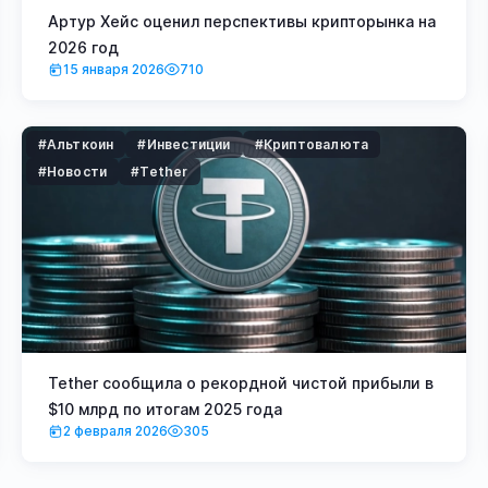
Артур Хейс оценил перспективы крипторынка на
2026 год
15 января 2026
710
#Альткоин
#Инвестиции
#Криптовалюта
#Новости
#Tether
Tether сообщила о рекордной чистой прибыли в
$10 млрд по итогам 2025 года
2 февраля 2026
305