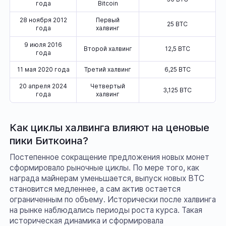
года
Bitcoin
28 ноября 2012
Первый
25 BTC
года
халвинг
9 июля 2016
Второй халвинг
12,5 BTC
года
11 мая 2020 года
Третий халвинг
6,25 BTC
20 апреля 2024
Четвертый
3,125 BTC
года
халвинг
Как циклы халвинга влияют на ценовые
пики Биткоина?
Постепенное сокращение предложения новых монет
сформировало рыночные циклы. По мере того, как
награда майнерам уменьшается, выпуск новых BTC
становится медленнее, а сам актив остается
ограниченным по объему. Исторически после халвинга
на рынке наблюдались периоды роста курса. Такая
историческая динамика и сформировала