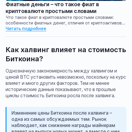
Фиатные деньги – что такое фиат в
криптовалюте простыми словами
Что такое фиат в криптовалюте простыми словами:
особенности фиатных денег, отличия от криптоактивов и
способы обмена
Читать подробнее
Как халвинг влияет на стоимость
Биткоина?
Однозначную закономерность между халвингом и
ценой BTC установить невозможно, поскольку на курс
влияет и много других факторов. Тем не менее
исторические данные показывают, что в прошлые
циклы стоимость Биткоина росла после халвинга.
Изменение цены Биткоина после халвинга –
одна из самых обсуждаемых тем. Рынок
наблюдает, как снижение награды майнерам
влияет на выпуск новых монет, а вместе с ним