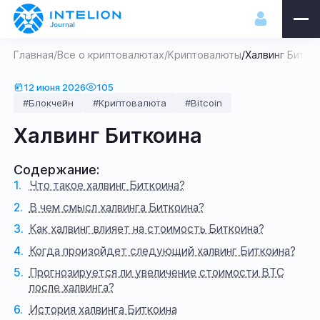
Главная
/
Все о криптовалютах
/
Криптовалюты
/
Халвинг Битко
12 июня 2026
105
#Блокчейн
#Криптовалюта
#Bitcoin
Халвинг Биткоина
Содержание:
Что такое халвинг Биткоина?
В чем смысл халвинга Биткоина?
Как халвинг влияет на стоимость Биткоина?
Когда произойдет следующий халвинг Биткоина?
Прогнозируется ли увеличение стоимости BTC
после халвинга?
История халвинга Биткоина